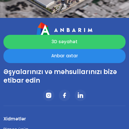
Anbar sahə
Ümumi sahə
878 m2
Ümumi sahə
1775 m2
90 m2
Anbar sahə
Anbar sahə
953 m2
Ümumi sahə
1090 m2
2930 m2
670 m2
Ofis sahə
Ümumi sahə
565 m2
Ofis sahə
Ofis sahə
127 m2
510 m2
165 m2
Ümumi sahə
1080 m2
Ümumi sahə
Ümumi sahə
3440 m2
835 m2
3D səyahət
Anbar axtar
Əşyalarınızı və məhsullarınızı bizə
etibar edin
Xidmətlər