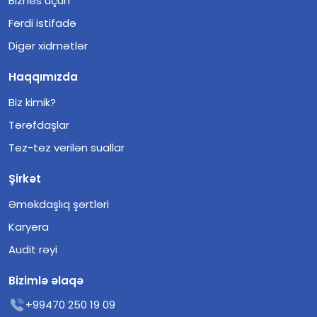
Biznes üçün
Fərdi istifadə
Digər xidmətlər
Haqqımızda
Biz kimik?
Tərəfdaşlar
Tez-tez verilən suallar
Şirkət
Əməkdaşlıq şərtləri
Karyera
Audit rəyi
Bizimlə əlaqə
+99470 250 19 09